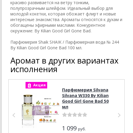
красиво развивается на ветру тонким,
полупрозрачным шлейфом. Идеальный выбор для
молодой кокетки, которая обожает флирт и новые
интересные знакомства. Ароматы относятся к духам и
обогащены эфирными маслами. Конкурентное
окружение: By Kilian Good Girl Gone Bad.
Парфюмерия Shaik SHAIK / Парфюмерная вода № 244
By Kilian Good Girl Gone Bad 100 мл.
Аромат в других вариантах
исполнения
Акция
А
Парфюмерия Silvana
Silvana W330 By Kilian
Good Girl Gone Bad 50
мл
1 099
руб.