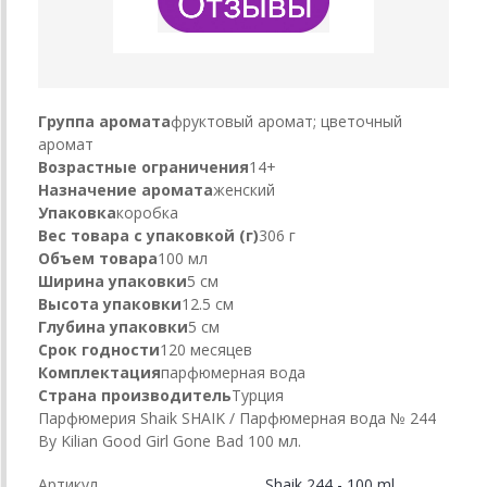
Группа аромата
фруктовый аромат; цветочный
аромат
Возрастные ограничения
14+
Назначение аромата
женский
Упаковка
коробка
Вес товара с упаковкой (г)
306 г
Объем товара
100 мл
Ширина упаковки
5 см
Высота упаковки
12.5 см
Глубина упаковки
5 см
Срок годности
120 месяцев
Комплектация
парфюмерная вода
Страна производитель
Турция
Парфюмерия Shaik SHAIK / Парфюмерная вода № 244
By Kilian Good Girl Gone Bad 100 мл.
Артикул
Shaik 244 - 100 ml