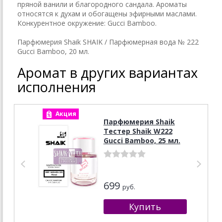
пряной ванили и благородного сандала. Ароматы
относятся к духам и обогащены эфирными маслами.
Конкурентное окружение: Gucci Bamboo.
Парфюмерия Shaik SHAIK / Парфюмерная вода № 222
Gucci Bamboo, 20 мл.
Аромат в других вариантах
исполнения
Акция
А
Парфюмерия Shaik
Тестер Shaik W222
Gucci Bamboo, 25 мл.
699
руб.