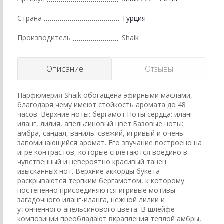
Страна
Турция
Производитель
Shaik
Описание
Отзывы
Парфюмерия Shaik обогащена эфирными маслами,
благодаря чему имеют стойкость аромата до 48
часов. Верхние ноты: бергамот.Ноты сердца: иланг-
иланг, лилия, апельсиновый цвет.Базовые ноты:
амбра, сандал, ваниль. свежий, игривый и очень
запоминающийся аромат. Его звучание построено на
игре контрастов, которые сплетаются воедино в
чувственный и невероятно красивый танец
изысканных нот. Верхние аккорды букета
раскрываются терпким бергамотом, к которому
постепенно присоединяются игривые мотивы
загадочного иланг-иланга, нежной лилии и
утонченного апельсинового цвета. В шлейфе
композиции преобладают вкрапления теплой амбры,