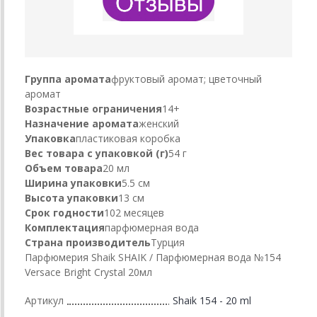
Группа аромата
фруктовый аромат; цветочный
аромат
Возрастные ограничения
14+
Назначение аромата
женский
Упаковка
пластиковая коробка
Вес товара с упаковкой (г)
54 г
Объем товара
20 мл
Ширина упаковки
5.5 см
Высота упаковки
13 см
Срок годности
102 месяцев
Комплектация
парфюмерная вода
Страна производитель
Турция
Парфюмерия Shaik SHAIK / Парфюмерная вода №154
Versace Bright Crystal 20мл
Артикул
Shaik 154 - 20 ml