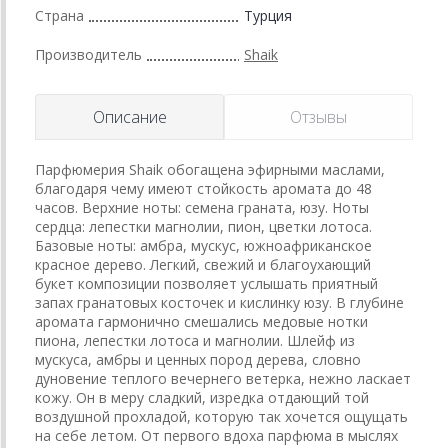
Страна
Турция
Производитель
Shaik
Описание
Отзывы
Парфюмерия Shaik обогащена эфирными маслами,
благодаря чему имеют стойкость аромата до 48
часов. Верхние ноты: семена граната, юзу. Ноты
сердца: лепестки магнолии, пион, цветки лотоса.
Базовые ноты: амбра, мускус, южноафриканское
красное дерево. Легкий, свежий и благоухающий
букет композиции позволяет услышать приятный
запах гранатовых косточек и кислинку юзу. В глубине
аромата гармонично смешались медовые нотки
пиона, лепестки лотоса и магнолии. Шлейф из
мускуса, амбры и ценных пород дерева, словно
дуновение теплого вечернего ветерка, нежно ласкает
кожу. Он в меру сладкий, изредка отдающий той
воздушной прохладой, которую так хочется ощущать
на себе летом. От первого вдоха парфюма в мыслях