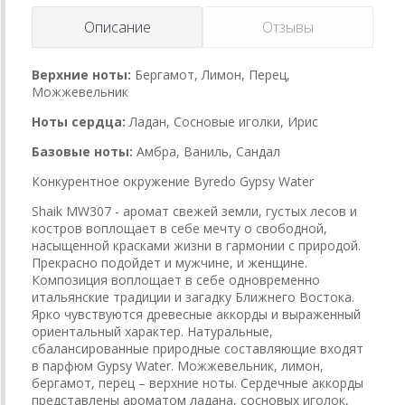
Описание
Отзывы
Верхние ноты:
Бергамот, Лимон, Перец,
Можжевельник
Ноты сердца:
Ладан, Сосновые иголки, Ирис
Базовые ноты:
Амбра, Ваниль, Сандал
Конкурентное окружение Byredo Gypsy Water
Shaik MW307 - аромат свежей земли, густых лесов и
костров воплощает в себе мечту о свободной,
насыщенной красками жизни в гармонии с природой.
Прекрасно подойдет и мужчине, и женщине.
Композиция воплощает в себе одновременно
итальянские традиции и загадку Ближнего Востока.
Ярко чувствуются древесные аккорды и выраженный
ориентальный характер. Натуральные,
сбалансированные природные составляющие входят
в парфюм Gypsy Water. Можжевельник, лимон,
бергамот, перец – верхние ноты. Сердечные аккорды
представлены ароматом ладана, сосновых иголок,