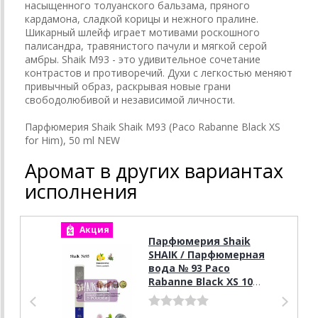
насыщенного толуанского бальзама, пряного
кардамона, сладкой корицы и нежного пралине.
Шикарный шлейф играет мотивами роскошного
палисандра, травянистого пачули и мягкой серой
амбры. Shaik M93 - это удивительное сочетание
контрастов и противоречий. Духи с легкостью меняют
привычный образ, раскрывая новые грани
свободолюбивой и независимой личности.
Парфюмерия Shaik Shaik M93 (Paco Rabanne Black XS
for Him), 50 ml NEW
Аромат в других вариантах
исполнения
Акция
А
Парфюмерия Shaik
SHAIK / Парфюмерная
вода № 93 Paco
Rabanne Black XS 10
мл.