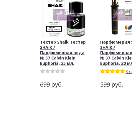
Тестер Shaik Тестер
Парфюмерия S
SHAIK /
SHAIK /
Парфюмерная вода
Парфюмерная
№ 37 Calvin Klein
№ 37 Calvin Kle
Euphoria, 25 мл.
Euphoria, 20 м
3 
699
руб.
599
руб.