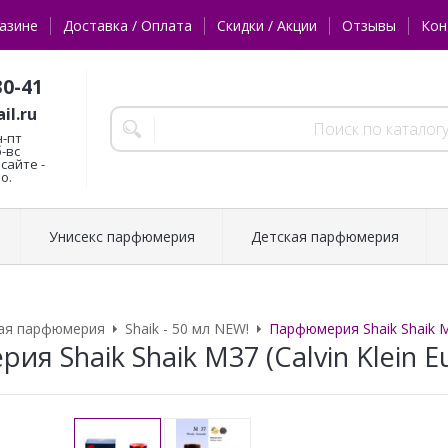
азине
Доставка / Оплата
Скидки / Акции
Отзывы
Кон
30-41
il.ru
н-пт
б-вс
сайте -
о.
Унисекс парфюмерия
Детская парфюмерия
ая парфюмерия
Shaik - 50 мл NEW!
Парфюмерия Shaik Shaik M3
я Shaik Shaik M37 (Calvin Klein E