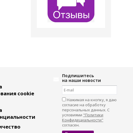
Подпишитесь
на наши новости
а
вания cookie
Нажимая на кнопку, я даю
согласие на обработку
а
персональных данных. С
условиями
"Политики
нциальности
Конфидециальности"
согласен.
ичество