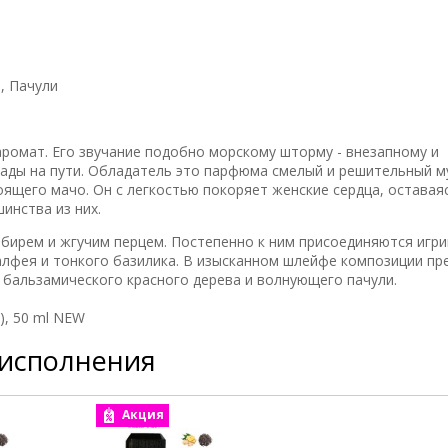
, Пачули
аромат. Его звучание подобно морскому шторму - внезапному и
рады на пути. Обладатель это парфюма смелый и решительный м
ящего мачо. Он с легкостью покоряет женские сердца, оставая
инства из них.
бирем и жгучим перцем. Постепенно к ним присоединяются игр
алфея и тонкого базилика. В изысканном шлейфе композиции пр
 бальзамического красного дерева и волнующего пачули.
n), 50 ml NEW
 исполнения
Акция