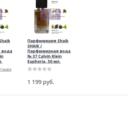
haik
Парфюмерия Shaik
SHAIK /
 вода
Парфюмерная вода
in
№ 37 Calvin Klein
л.
Euphoria, 50 мл.
отзыва
1 199
руб.