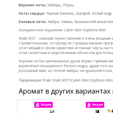
Верхние ноты:
Имбирь, Перец
Ноты сердца:
Черный базилик, Шалфей, Белый кедр
Базовые ноты:
Амбра, Замша, Бразильский махагони
Конкурентное окружение Calvin Klein Euphoria Men
Shaik M37 - сильный, мужественный и очень мощный 
стремительному, которому не страшны никакие прег
сочетающий в своем характере истинные черты насто
этом галантным и недосягаемым объектом для больш
Верхние нотки оригинальных духов играют пряным им
вкрапления насыщенного белого кедра, душистого ш
роскошный микс из теплой амбры, натуральной кожи,
Парфюмерия Shaik Shaik M37 (Calvin Klein Euphoria Me
Аромат в других вариантах
Акция
Акция