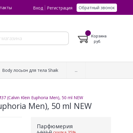
Обратный звонок
такты
Вход
Регистрация
Корзина
руб.
Body лосьон для тела Shaik
...
7 (Calvin Klein Euphoria Men), 50 ml NEW
uphoria Men), 50 ml NEW
Парфюмерия
1 922 ₽
скидка 35%