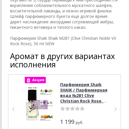
вкрапления соблазнительного мускатного шалфея,
восхитительной лаванды, и нежно-игривой фиалки.
Шлейф парфюмерного букета
еще долгое время
дарит наслаждение аккордами согревающей амбры,
пикантного ветивера и теплого какао.
Парфюмерия Shaik Shaik M281 (Clive Christian Noble VII
Rock Rose), 50 ml NEW
Аромат в других вариантах
исполнения
Акция
А
Парфюмерия Shaik
SHAIK / Парфюмерная
вода №281 Clive
Christian Rock Rose, 50
мл.
1 199
руб.