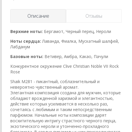
Описание
Отзывы
Верхние ноты:
Бергамот, Черный перец, Нероли
Ноты сердца:
Лаванда, Фиалка, Мускатный шалфей,
Лабданум
Базовые ноты:
Ветивер, Амбра, Какао, Пачули
Конкурентное окружение Clive Christian Noble VII Rock
Rose
Shaik M281 - пикантный, соблазнительный и
невероятно чувственный аромат.
Элегантная композиция создана для мужчин, которые
обладают врожденной харизмой и элегантностью,
действие которых усиливается в несколько раз,
сочетаясь с любимым и таким непосредственным
парфюмом. Начальные ноты композиции дарят
восхитительную интригу страстного черного перца,
экзотического нероли и утонченно-прохладного
бергамота. В сердце пирамиды к ним присоединяются