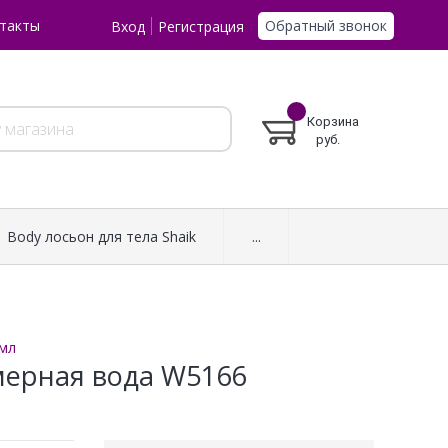
Обратный звонок
такты
Вход
Регистрация
Корзина
руб.
Body лосьон для тела Shaik
...
 мл
мерная вода W5166