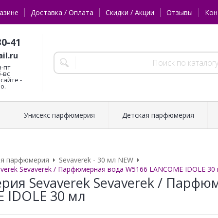
азине
Доставка / Оплата
Скидки / Акции
Отзывы
Кон
30-41
il.ru
н-пт
б-вс
сайте -
о.
Унисекс парфюмерия
Детская парфюмерия
ая парфюмерия
Sevaverek - 30 мл NEW
verek Sevaverek / Парфюмерная вода W5166 LANCOME IDOLE 30
ия Sevaverek Sevaverek / Парфю
 IDOLE 30 мл