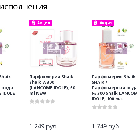
 исполнения
Акция
Акция
haik
Парфюмерия Shaik
Парфюмерия Shaik
Shaik W300
SHAIK /
 вода
(LANCOME IDOLE), 50
Парфюмерная вод
 IDOLE
ml NEW
№ 300 Shaik LANCO
IDOLE, 100 мл.
1 249
руб.
1 749
руб.