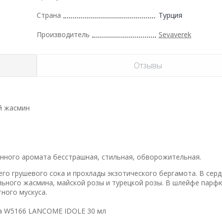
Страна
Турция
Производитель
Sevaverek
Отзывы
ий жасмин
анного аромата бесстрашная, стильная, обворожительная.
го грушевого сока и прохлады экзотического бергамота. В серд
ьного жасмина, майской розы и турецкой розы. В шлейфе пар
ного мускуса.
да W5166 LANCOME IDOLE 30 мл