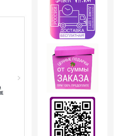
Акция
Акция
Дезодорант Shaik
Парфюмерия Shaik
SHAIK /
Тестер Shaik 300
а
Парфюмированный
LANCOME IDOLE, 25
ME
дезодорант № 300
мл.
LANCOME IDOLE, 200
мл.
499
руб.
699
руб.