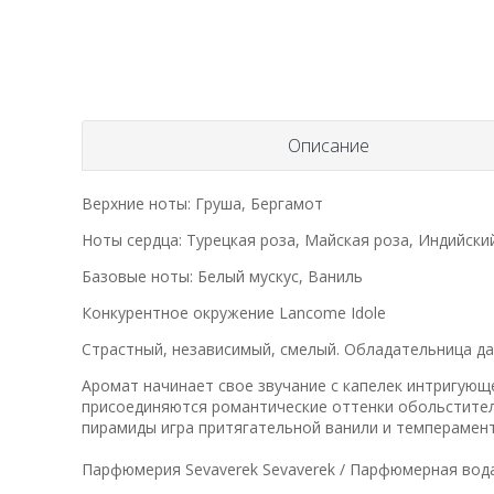
Описание
Верхние ноты: Груша, Бергамот
Ноты сердца: Турецкая роза, Майская роза, Индийск
Базовые ноты: Белый мускус, Ваниль
Конкурентное окружение Lancome Idole
Страстный, независимый, смелый. Обладательница д
Аромат начинает свое звучание с капелек интригующе
присоединяются романтические оттенки обольстител
пирамиды игра притягательной ванили и темперамент
Парфюмерия Sevaverek Sevaverek / Парфюмерная во