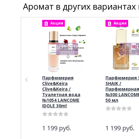
Аромат в других вариантах
Акция
Акция
Парфюмерия
Парфюмерия S
Clive&Keira
SHAIK /
Clive&Keira /
Парфюмерная
Туалетная вода
№300 LANCOME
№1054 LANCOME
50 мл
IDOLE 30ml
1 199
руб.
1 199
руб.