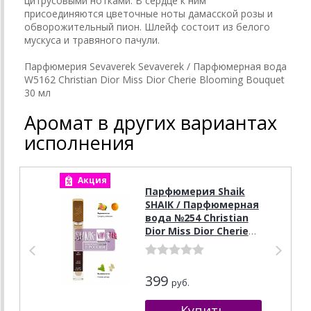
цитрусовыми нотками. В сердце к ним
присоединяются цветочные ноты дамасской розы и
обворожительный пион. Шлейф состоит из белого
мускуса и травяного пачули.
Парфюмерия Sevaverek Sevaverek / Парфюмерная вода
W5162 Christian Dior Miss Dior Cherie Blooming Bouquet
30 мл
Аромат в других вариантах
исполнения
Акция
А
Парфюмерия Shaik
SHAIK / Парфюмерная
вода №254 Christian
Dior Miss Dior Cherie
Blooming Bouquet 10
мл
399
руб.