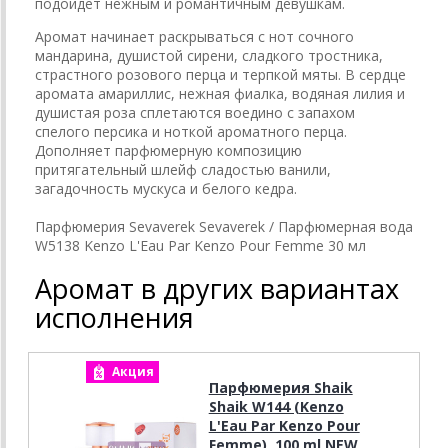
подойдет нежным и романтичным девушкам.
Аромат начинает раскрываться с нот сочного
мандарина, душистой сирени, сладкого тростника,
страстного розового перца и терпкой мяты. В сердце
аромата амариллис, нежная фиалка, водяная лилия и
душистая роза сплетаются воедино с запахом
спелого персика и ноткой ароматного перца.
Дополняет парфюмерную композицию
притягательный шлейф сладостью ванили,
загадочность мускуса и белого кедра.
Парфюмерия Sevaverek Sevaverek / Парфюмерная вода
W5138 Kenzo L'Eau Par Kenzo Pour Femme 30 мл
Аромат в других вариантах
исполнения
Акция
А
Парфюмерия Shaik
Shaik W144 (Kenzo
L'Eau Par Kenzo Pour
Femme), 100 ml NEW