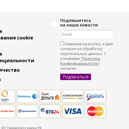
Подпишитесь
на наши новости
а
вания cookie
Нажимая на кнопку, я даю
согласие на обработку
а
персональных данных. С
условиями
"Политики
нциальности
Конфидециальности"
согласен.
ичество
и
437 Гражданского кодекса РФ.