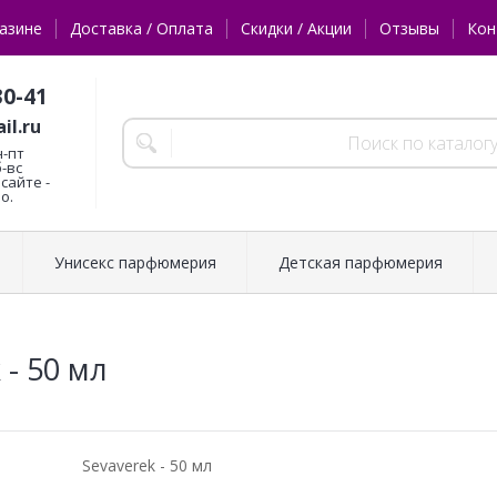
азине
Доставка / Оплата
Скидки / Акции
Отзывы
Кон
30-41
il.ru
н-пт
б-вс
сайте -
о.
Унисекс парфюмерия
Детская парфюмерия
 - 50 мл
Sevaverek - 50 мл