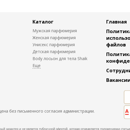
Каталог
Главная
Мужская парфюмерия
Политик
использо
Женская парфюмерия
файлов
Унисекс парфюмерия
Детская парфюмерия
Политик
Body лосьон для тела Shaik
конфиде
Сотрудн
Ваканси
щена без письменного согласия администрации.
ый характер и не является публичной офертой, которая определяется положениями статьи 