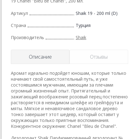
19 Chanel "Bleu de Chanel", 200 мл.
Артикул
Shaik 19 - 200 ml (D)
Страна
Турция
Производитель
Shaik
Описание
Отзывы
Аромат идеально подойдет юношам, которые только
начинают свой самостоятельный путь, и уже
состоявшимся мужчинам, имеющим за плечами
огромный жизненный опыт. Притягательный и
зажигающий воображение розовый перец постепенно
растворяется в невидимом шлейфе из грейпфрута и
мяты. Мягкое и ненавязчивое сандаловое дерево
тонко завершает этот шедевр, который оставит у
окружающих только приятные воспоминания.
Конкурентное окружение: Chanel "Bleu de Chanel".
Дезодорант Shaik Парфюмированный дезодорант №