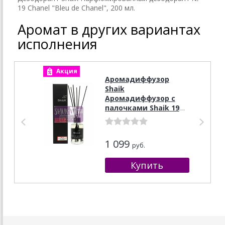
19 Chanel "Bleu de Chanel", 200 мл.
Аромат в других вариантах
исполнения
Акция
А
Аромадиффузор
Shaik
Аромадиффузор с
палочками Shaik 19
Chanel Bleu De Chanel
100 ml
1 099
руб.