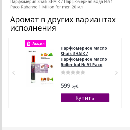
Парфюмерия Shaik SHAIK / Парфюмерная вода №91
Paco Rabanne 1 Million for men 20 мл
Аромат в других вариантах
исполнения
Акция
А
Парфюмерное масло
Shaik SHAIK /
Парфюмерное масло
Roller bal № 91 Paco
Rabanne 1 Million, 10
мл.
599
руб.