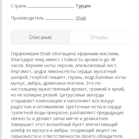
Страна
Турция
Производитель
Shaik
Описание
Отзывы
Парфюмерия Shaik обогащена эфирными маслами,
благодаря чему имеют стойкость аромата до 48
часов. Верхние ноты: нероли, апельсиновый лист,
бергамот, цедра лимона.Ноты сердца: мускатный
шалфей, голубой гиацинт, герань, кедр.Базовые ноты:
мускус, амбра, древесина платана. Это по-
настоящему мужественный аромат, громкий и яркий,
но не излишне резкий. Цитрусовые аккорды
открывают композицию и наполняют все вокруг
радостью и оптимизмом. Цветочные ноты в сердце
туалетной воды прекрасно разбавляют предыдущую
свежесть и делают запах мягче и деликатнее.
Завершает этот волшебный букет впечатляющий
шлейф из мускуса и амбры, создающий акцент на
серьезности и ответственности своего обладателя.