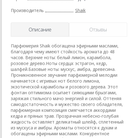
Производитель
Shaik
Описание
Отзывы
Парфюмерия Shaik обогащена эфирными маслами,
благодаря чему имеют стойкость аромата до 48
часов. Верхние ноты: белый лимон, карамбола,
розовое дерево.Ноты сердца: эстрагон, кедр,
шалфей.Базовые ноты: мускус, амбра, древесина.
Проникновенное звучание парфюмерной мелодии
начинается с игривых нот белого лимона,
экзотической карамболы и розового дерева. Этот
фонтан оптимизма осыпает сияющими брызгами,
заряжая стильного мачо энергией и силой. Оттеняя
самодостаточность и мужество своего обладателя,
парфюмерная композиция смягчается аккордами
кедра и пряных трав. Прозрачная небесно-голубая
жидкость оставляет деликатный шлейф, сплетенный
из мускуса и амбры. Ароматы относятся к духам и
обогащены эфирными маслами. Конкурентное