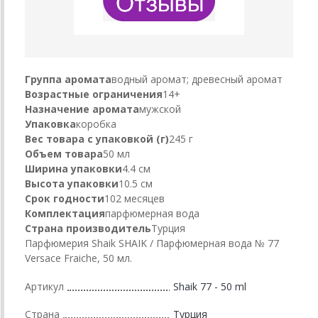
Группа аромата
водный аромат; древесный аромат
Возрастные ограничения
14+
Назначение аромата
мужской
Упаковка
коробка
Вес товара с упаковкой (г)
245 г
Объем товара
50 мл
Ширина упаковки
4.4 см
Высота упаковки
10.5 см
Срок годности
102 месяцев
Комплектация
парфюмерная вода
Страна производитель
Турция
Парфюмерия Shaik SHAIK / Парфюмерная вода № 77
Versace Fraiche, 50 мл.
Артикул
Shaik 77 - 50 ml
Страна
Турция