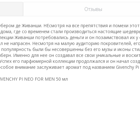
Отзывы
бером де Живанши. НЕсмотря на все препятствия и помехи этот
 дома, где со временем стали производиться настоящие шедевр
лекции Живанши потребовались деньги и он позаимствовал их у 
ыл не напрасен. Несмотря на малую аудиторию покровителей, ег
 популярность были бы несовершенны без его музы и иконы стил
берн. Именно для нее он создавал все свои уникальные и восх
Успех его парфюмерной коллекции продолжался и он начал соз
обое внимание заслуживает аромат под названием Givenchy Pi
IVENCHY PI NEO FOR MEN 50 мл