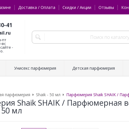
азине
Доставка / Оплата
Скидки / Акции
Отзывы
Кон
30-41
il.ru
н-пт
б-вс
сайте -
о.
Унисекс парфюмерия
Детская парфюмерия
ая парфюмерия
Shaik - 50 мл
Парфюмерия Shaik SHAIK / Пар
ия Shaik SHAIK / Парфюмерная в
50 мл