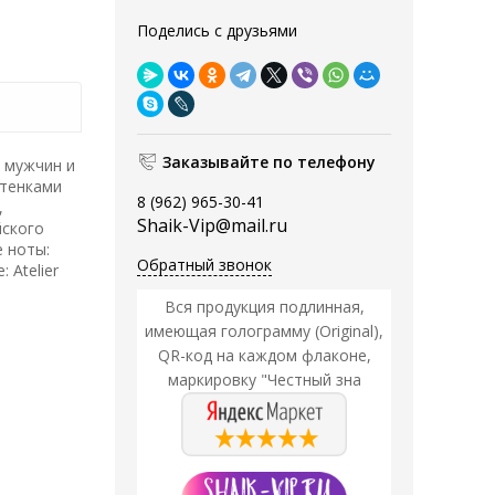
Поделись с друзьями
Заказывайте по телефону
 мужчин и
ттенками
8 (962) 965-30-41
,
Shaik-Vip@mail.ru
йского
е ноты:
Обратный звонок
 Atelier
Вся продукция подлинная,
имеющая голограмму (Original),
QR-код на каждом флаконе,
маркировку "Честный зна