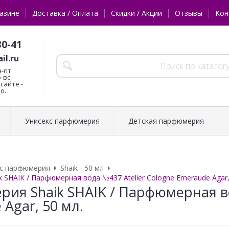
азине
Доставка / Оплата
Скидки / Акции
Отзывы
Кон
30-41
il.ru
н-пт
б-вс
сайте -
о.
Унисекс парфюмерия
Детская парфюмерия
кс парфюмерия
Shaik - 50 мл
 SHAIK / Парфюмерная вода №437 Atelier Cologne Emeraude Agar,
ия Shaik SHAIK / Парфюмерная во
Agar, 50 мл.