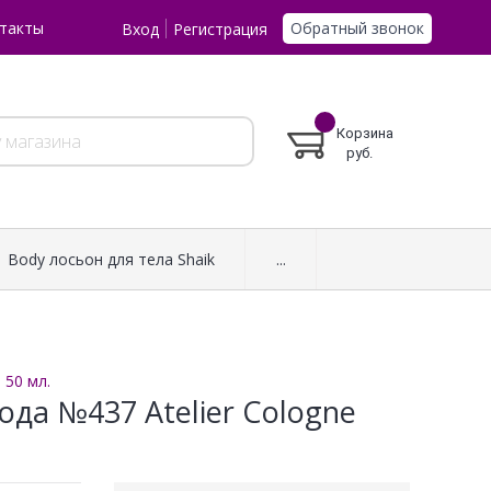
Обратный звонок
такты
Вход
Регистрация
Корзина
руб.
Body лосьон для тела Shaik
...
 50 мл.
да №437 Atelier Cologne