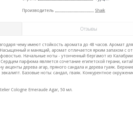
Производитель
Shaik
Отзывы
годаря чему имеют стойкость аромата до 48 часов. Аромат для
. Насыщенный и манящий, аромат отличается ярким запахом с о
фовостью. Начальные ноты - утонченный бергамот из Калабрии
. Сердцем парфюма является сочетание египетской герани, кита
у акценты дерева агар, пряного сандала и дерева гуаяк. Верхни
 эвкалипт. Базовые ноты: сандал, гваяк. Конкурентное окружение:
lier Cologne Emeraude Agar, 50 мл.