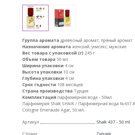
Группа аромата
древесный аромат; пряный аромат
Назначение аромата
женский; унисекс; мужские
Вес товара с упаковкой (г)
245 г
Объем товара
50 мл
Ширина упаковки
4 см
Высота упаковки
10 см
Глубина упаковки
4 см
Срок годности
108 месяцев
Страна производства
Турция
Комплектация
парфюмерная вода - 50мл
Парфюмерия Shaik SHAIK / Парфюмерная вода №437 At
Cologne Emeraude Agar, 50 мл.
Артикул
Shaik 437 - 50 ml
Страна
Турция