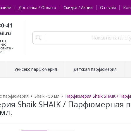
азине
Доставка / Оплата
Скидки / Акции
Отзывы
Кон
30-41
il.ru
н-пт
б-вс
сайте -
о.
Унисекс парфюмерия
Детская парфюмерия
кс парфюмерия
Shaik - 50 мл
Парфюмерия Shaik SHAIK / Парф
ия Shaik SHAIK / Парфюмерная в
 мл.