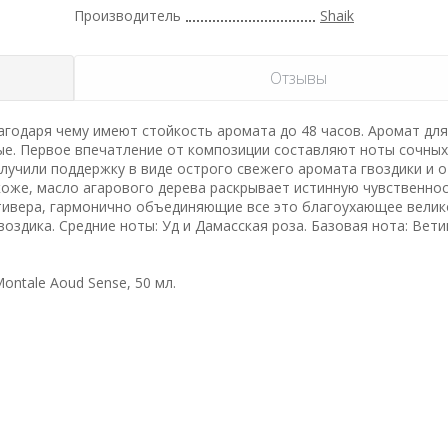
Производитель
Shaik
Отзывы
годаря чему имеют стойкость аромата до 48 часов. Аромат для
ые. Первое впечатление от композиции составляют ноты сочных
олучили поддержку в виде острого свежего аромата гвоздики и 
коже, масло агарового дерева раскрывает истинную чувственнос
етивера, гармонично объединяющие все это благоухающее велик
оздика. Средние ноты: Уд и Дамасская роза. Базовая нота: Вети
ntale Aoud Sense, 50 мл.