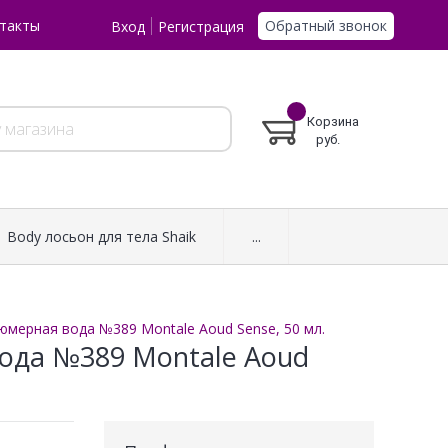
Обратный звонок
такты
Вход
Регистрация
Корзина
руб.
Body лосьон для тела Shaik
...
юмерная вода №389 Montale Aoud Sense, 50 мл.
ода №389 Montale Aoud