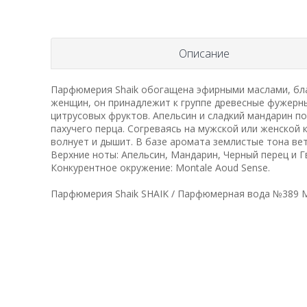
Описание
Парфюмерия Shaik обогащена эфирными маслами, бла
женщин, он принадлежит к группе древесные фужерн
цитрусовых фруктов. Апельсин и сладкий мандарин п
пахучего перца. Согреваясь на мужской или женской 
волнует и дышит. В базе аромата землистые тона в
Верхние ноты: Апельсин, Мандарин, Черный перец и Гв
Конкурентное окружение: Montale Aoud Sense.
Парфюмерия Shaik SHAIK / Парфюмерная вода №389 Mo