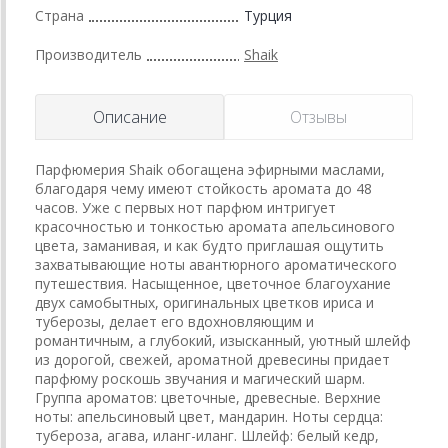
Страна
Турция
Производитель
Shaik
Описание
Отзывы
Парфюмерия Shaik обогащена эфирными маслами,
благодаря чему имеют стойкость аромата до 48
часов. Уже с первых нот парфюм интригует
красочностью и тонкостью аромата апельсинового
цвета, заманивая, и как будто приглашая ощутить
захватывающие ноты авантюрного ароматического
путешествия. Насыщенное, цветочное благоухание
двух самобытных, оригинальных цветков ириса и
туберозы, делает его вдохновляющим и
романтичным, а глубокий, изысканный, уютный шлейф
из дорогой, свежей, ароматной древесины придает
парфюму роскошь звучания и магический шарм.
Группа ароматов: цветочные, древесные. Верхние
ноты: апельсиновый цвет, мандарин. Ноты сердца:
тубероза, агава, иланг-иланг. Шлейф: белый кедр,