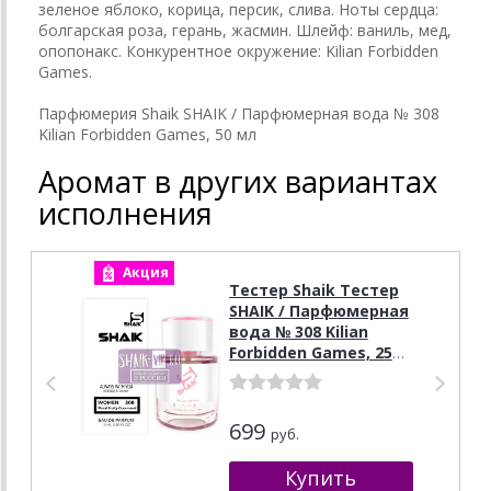
зеленое яблоко, корица, персик, слива. Ноты сердца:
болгарская роза, герань, жасмин. Шлейф: ваниль, мед,
опопонакс. Конкурентное окружение: Kilian Forbidden
Games.
Парфюмерия Shaik SHAIK / Парфюмерная вода № 308
Kilian Forbidden Games, 50 мл
Аромат в других вариантах
исполнения
Акция
А
Тестер Shaik Тестер
SHAIK / Парфюмерная
вода № 308 Kilian
Forbidden Games, 25
мл
699
руб.