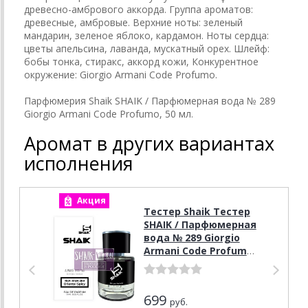
древесно-амбрового аккорда. Группа ароматов:
древесные, амбровые. Верхние ноты: зеленый
мандарин, зеленое яблоко, кардамон. Ноты сердца:
цветы апельсина, лаванда, мускатный орех. Шлейф:
бобы тонка, стиракс, аккорд кожи, Конкурентное
окружение: Giorgio Armani Code Profumo.
Парфюмерия Shaik SHAIK / Парфюмерная вода № 289
Giorgio Armani Code Profumo, 50 мл.
Аромат в других вариантах
исполнения
Акция
А
Тестер Shaik Тестер
SHAIK / Парфюмерная
вода № 289 Giorgio
Armani Code Profumo,
25 мл.
699
руб.