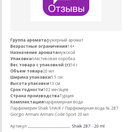
Группа аромата
фужерный аромат
Возрастные ограничения
14+
Назначение аромата
мужской
Упаковка
пластиковая коробка
Вес товара с упаковкой (г)
54 г
Объем товара
20 мл
Ширина упаковки
5.5 см
Высота упаковки
13 см
Срок годности
102 месяцев
Страна производства
Турция
Комплектация
парфюмерная вода
Парфюмерия Shaik SHAIK / Парфюмерная вода № 287
Giorgio Armani Armani Code Sport 20 мл
Артикул
Shaik 287 - 20 ml