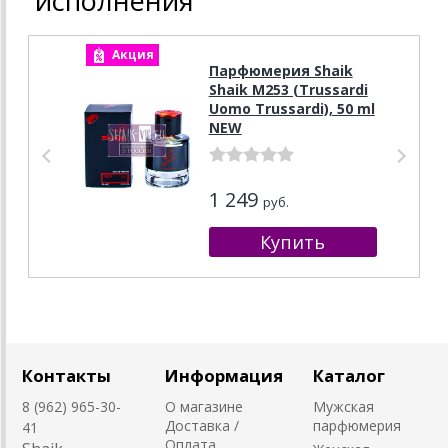
исполнения
Акция
А
Парфюмерия Shaik
Shaik M253 (Trussardi
Uomo Trussardi), 50 ml
NEW
1 249
руб.
Контакты
Информация
Каталог
8 (962) 965-30-
О магазине
Мужская
Доставка /
парфюмерия
41
Оплата