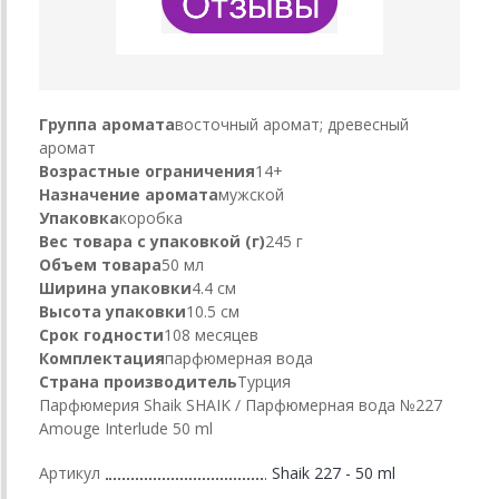
Группа аромата
восточный аромат; древесный
аромат
Возрастные ограничения
14+
Назначение аромата
мужской
Упаковка
коробка
Вес товара с упаковкой (г)
245 г
Объем товара
50 мл
Ширина упаковки
4.4 см
Высота упаковки
10.5 см
Срок годности
108 месяцев
Комплектация
парфюмерная вода
Страна производитель
Турция
Парфюмерия Shaik SHAIK / Парфюмерная вода №227
Amouge Interlude 50 ml
Артикул
Shaik 227 - 50 ml