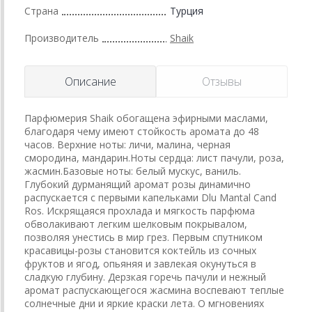
Страна
Турция
Производитель
Shaik
Описание
Отзывы
Парфюмерия Shaik обогащена эфирными маслами,
благодаря чему имеют стойкость аромата до 48
часов. Верхние ноты: личи, малина, черная
смородина, мандарин.Ноты сердца: лист пачули, роза,
жасмин.Базовые ноты: белый мускус, ваниль.
Глубокий дурманящий аромат розы динамично
распускается с первыми капельками Dlu Mantal Cand
Ros. Искрящаяся прохлада и мягкость парфюма
обволакивают легким шелковым покрывалом,
позволяя унестись в мир грез. Первым спутником
красавицы-розы становится коктейль из сочных
фруктов и ягод, опьяняя и завлекая окунуться в
сладкую глубину. Дерзкая горечь пачули и нежный
аромат распускающегося жасмина воспевают теплые
солнечные дни и яркие краски лета. О мгновениях