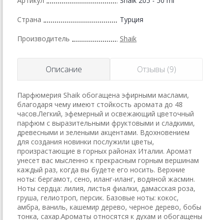
Артикул
Shaik 205 - 50 ml
Страна
Турция
Производитель
Shaik
Описание
Отзывы (9)
Парфюмерия Shaik обогащена эфирными маслами,
благодаря чему имеют стойкость аромата до 48
часов.Легкий, эфемерный и освежающий цветочный
парфюм с выразительными фруктовыми и сладкими,
древесными и зелеными акцентами. Вдохновением
для создания новинки послужили цветы,
произрастающие в горных районах Италии. Аромат
унесет вас мысленно к прекрасным горным вершинам
каждый раз, когда вы будете его носить. Верхние
ноты: бергамот, сено, иланг-иланг, водяной жасмин.
Ноты сердца: лилия, листья фиалки, дамасская роза,
груша, гелиотроп, персик. Базовые ноты: кокос,
амбра, ваниль, кашемир дерево, черное дерево, бобы
тонка, сахар.Ароматы относятся к духам и обогащены