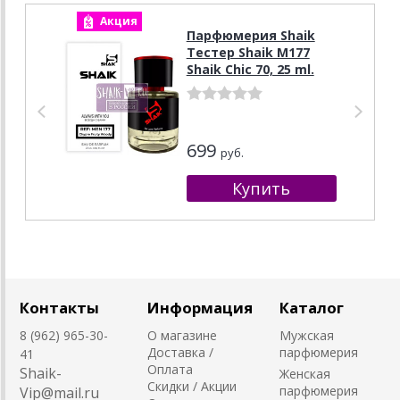
Акция
А
Парфюмерия Shaik
Тестер Shaik M177
Shaik Chic 70, 25 ml.
699
руб.
Контакты
Информация
Каталог
8 (962) 965-30-
О магазине
Мужская
Доставка /
парфюмерия
41
Оплата
Shaik-
Женская
Скидки / Акции
парфюмерия
Vip@mail.ru