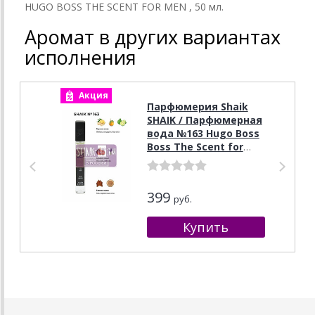
HUGO BOSS THE SCENT FOR MEN , 50 мл.
Аромат в других вариантах
исполнения
Акция
А
Парфюмерия Shaik
SHAIK / Парфюмерная
вода №163 Hugo Boss
Boss The Scent for
Him 10 ml
399
руб.