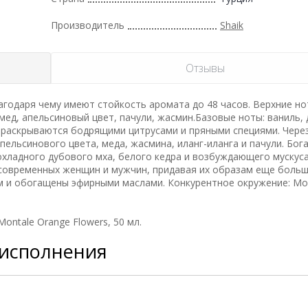
Производитель
Shaik
Отзывы
годаря чему имеют стойкость аромата до 48 часов. Верхние но
 мед, апельсиновый цвет, пачули, жасмин.Базовые ноты: ваниль,
та раскрываются бодрящими цитрусами и пряными специями. Чере
пельсинового цвета, меда, жасмина, иланг-иланга и пачули. Бог
хладного дубового мха, белого кедра и возбуждающего мускуса
современных женщин и мужчин, придавая их образам еще боль
м и обогащены эфирными маслами. Конкурентное окружение: Mo
ntale Orange Flowers, 50 мл.
 исполнения