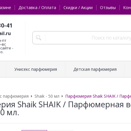
азине
Доставка / Оплата
Скидки / Акции
Отзывы
Кон
30-41
il.ru
н-пт
б-вс
сайте -
о.
Унисекс парфюмерия
Детская парфюмерия
кс парфюмерия
Shaik - 50 мл
Парфюмерия Shaik SHAIK / Парфю
ия Shaik SHAIK / Парфюмерная в
50 мл.