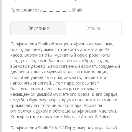
Производитель
Shaik
Описание
Отзывы
Парфюмерия Shaik обогащена эфирными маслами,
благодаря чему имеют стойкость аромата до 48
часов. Верхние ноты: мускатный орех, роза.Ноты
сердца: агар, тмин.Базовые ноты: амбра, сандал,
эбеновое дерево. Демократичный аромат, созданный
для решительных мужчин и элегантных женщин,
способен удивлять и очаровывать, опьянять и
наполнять энергией. Этот парфюм осыпает
благоухающими лепестками роз и окружает
насыщенной дымкой мускатного ореха. В его сердце,
подобно бурному вихрю, кружатся ароматы тмина и
громко звучат тягучие нотки агара. Ароматы
относятся к духам и обогащены эфирными маслами.
Конкурентное окружение: Montale Amber & Spices.
Парфюмерия Shaik SHAIK / Парфюмерная вода №143