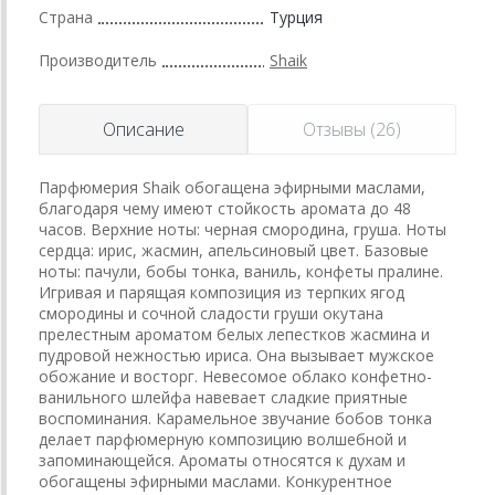
Страна
Турция
Производитель
Shaik
Описание
Отзывы (26)
Парфюмерия Shaik обогащена эфирными маслами,
благодаря чему имеют стойкость аромата до 48
часов. Верхние ноты: черная смородина, груша. Ноты
сердца: ирис, жасмин, апельсиновый цвет. Базовые
ноты: пачули, бобы тонка, ваниль, конфеты пралине.
Игривая и парящая композиция из терпких ягод
смородины и сочной сладости груши окутана
прелестным ароматом белых лепестков жасмина и
пудровой нежностью ириса. Она вызывает мужское
обожание и восторг. Невесомое облако конфетно-
ванильного шлейфа навевает сладкие приятные
воспоминания. Карамельное звучание бобов тонка
делает парфюмерную композицию волшебной и
запоминающейся. Ароматы относятся к духам и
обогащены эфирными маслами. Конкурентное