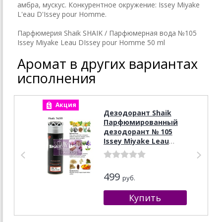
амбра, мускус. Конкурентное окружение: Issey Miyake
L'eau D'Issey pour Homme.
Парфюмерия Shaik SHAIK / Парфюмерная вода №105
Issey Miyake Leau DIssey pour Homme 50 ml
Аромат в других вариантах
исполнения
Акция
А
Дезодорант Shaik
Парфюмированный
дезодорант № 105
Issey Miyake Leau
DIssey pour Homme,
200 мл.
499
руб.