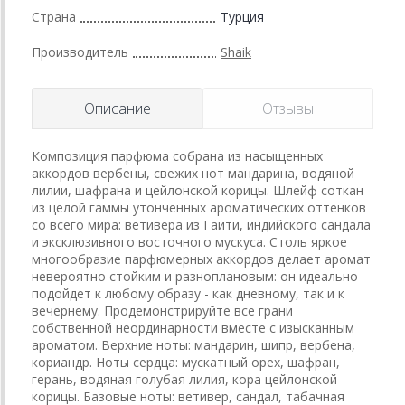
Страна
Турция
Производитель
Shaik
Описание
Отзывы
Композиция парфюма собрана из насыщенных
аккордов вербены, свежих нот мандарина, водяной
лилии, шафрана и цейлонской корицы. Шлейф соткан
из целой гаммы утонченных ароматических оттенков
со всего мира: ветивера из Гаити, индийского сандала
и эксклюзивного восточного мускуса. Столь яркое
многообразие парфюмерных аккордов делает аромат
невероятно стойким и разноплановым: он идеально
подойдет к любому образу - как дневному, так и к
вечернему. Продемонстрируйте все грани
собственной неординарности вместе с изысканным
ароматом. Верхние ноты: мандарин, шипр, вербена,
кориандр. Ноты сердца: мускатный орех, шафран,
герань, водяная голубая лилия, кора цейлонской
корицы. Базовые ноты: ветивер, сандал, табачная