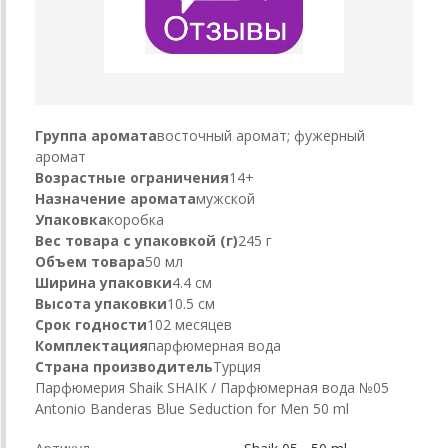
Группа аромата
восточный аромат; фужерный
аромат
Возрастные ограничения
14+
Назначение аромата
мужской
Упаковка
коробка
Вес товара с упаковкой (г)
245 г
Объем товара
50 мл
Ширина упаковки
4.4 см
Высота упаковки
10.5 см
Срок годности
102 месяцев
Комплектация
парфюмерная вода
Страна производитель
Турция
Парфюмерия Shaik SHAIK / Парфюмерная вода №05
Antonio Banderas Blue Seduction for Men 50 ml