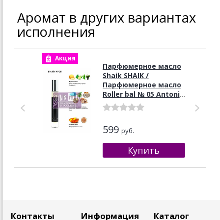
Аромат в других вариантах
исполнения
Акция
А
Парфюмерное масло
Shaik SHAIK /
Парфюмерное масло
Roller bal № 05 Antonio
Banderas Blue
Seduction for Men, 10
мл.
599
руб.
Контакты
Информация
Каталог