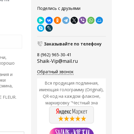
Поделись с друзьями
Заказывайте по телефону
8 (962) 965-30-41
чи,
Shaik-Vip@mail.ru
 хорошо
Обратный звонок
ания и
нки
Вся продукция подлинная,
смина,
имеющая голограмму (Original),
QR-код на каждом флаконе,
E FLEUR.
маркировку "Честный зна