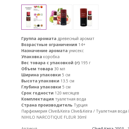
Группа аромата
древесный аромат
Возрастные ограничения
14+
Назначение аромата
унисекс
Упаковка
коробка
Вес товара с упаковкой (г)
195 г
Объем товара
30 мл
Ширина упаковки
5 см
Высота упаковки
13.5 см
Глубина упаковки
5 см
Срок годности
120 месяцев
Комплектация
туалетная вода
Страна производитель
Турция
Парфюмерия Clive&Keira Clive&Keira / Туалетная вода
NIHILO NARCOTIQUE FLEUR 30ml
Артикул
Clive&Keira 2003 - 