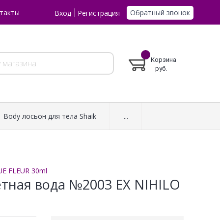
Обратный звонок
такты
Вход
Регистрация
Корзина
руб.
Body лосьон для тела Shaik
...
UE FLEUR 30ml
летная вода №2003 EX NIHILO