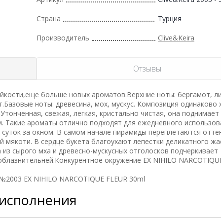
Страна
Турция
Производитель
Clive&Keira
Отзывы
йкости,еще больше новых ароматов.Верхние ноты: бергамот, ли
т.Базовые ноты: древесина, мох, мускус. Композиция одинаково
 Утонченная, свежая, легкая, кристально чистая, она поднимает
м. Такие ароматы отлично подходят для ежедневного использов
и суток за окном. В самом начале пирамиды переплетаются отте
й мякоти. В сердце букета благоухают лепестки деликатного жа
 из сырого мха и древесно-мускусных отголосков подчеркивает
соблазнительней.Конкурентное окружение EX NIHILO NARCOTIQU
да №2003 EX NIHILO NARCOTIQUE FLEUR 30ml
 исполнения