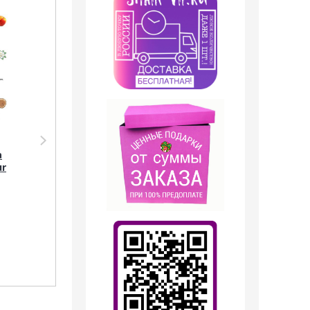
Акция
Акция
Аромадиффузор
Парфюмерия Silvana
Shaik
Silvana U105 Ex Nihilo
а
Аромадиффузор с
Fleur Narcotique 50
ur
палочками Shaik 165
мл
Ex Nihilo Fleur
Narcotique 100 ml
1 099
руб.
1 099
руб.