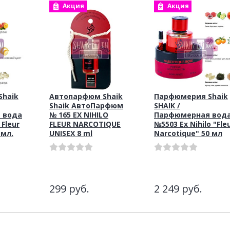
Акция
Акция
haik
Автопарфюм Shaik
Парфюмерия Shaik
Shaik АвтоПарфюм
SHAIK /
 вода
№ 165 EX NIHILO
Парфюмерная вод
 Fleur
FLEUR NARCOTIQUE
№5503 Ex Nihilo "Fle
 мл.
UNISEX 8 ml
Narcotique" 50 мл
299
руб.
2 249
руб.