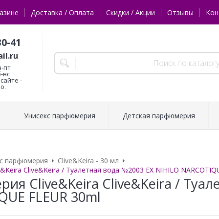
азине
Доставка / Оплата
Скидки / Акции
Отзывы
Кон
30-41
il.ru
н-пт
б-вс
сайте -
о.
Унисекс парфюмерия
Детская парфюмерия
кс парфюмерия
Clive&Keira - 30 мл
&Keira Clive&Keira / Туалетная вода №2003 EX NIHILO NARCOTIQ
ия Clive&Keira Clive&Keira / Туа
QUE FLEUR 30ml