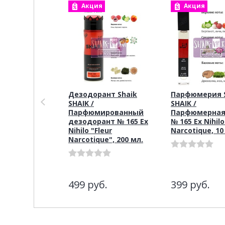
Акция
Акция
Дезодорант Shaik
Парфюмерия S
SHAIK /
SHAIK /
Парфюмированный
Парфюмерная
дезодорант № 165 Ex
№ 165 Ex Nihilo
Nihilo "Fleur
Narcotique, 10
Narcotique", 200 мл.
499
руб.
399
руб.