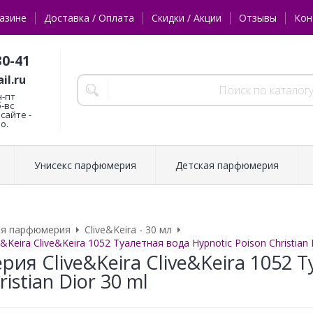
азине
Доставка / Оплата
Скидки / Акции
Отзывы
Кон
30-41
il.ru
н-пт
б-вс
сайте -
о.
Унисекс парфюмерия
Детская парфюмерия
ая парфюмерия
Clive&Keira - 30 мл
Keira Clive&Keira 1052 Туалетная вода Hypnotic Poison Christian 
ия Clive&Keira Clive&Keira 1052 Т
ristian Dior 30 ml