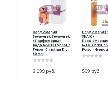
Парфюмерия
Парфюмерия S
Sevaverek Sevaverek
SHAIK /
/ Парфюмерная
Парфюмерная
вода №5032 Hypnotic
№136 Christian
Poison Christian Dior
Poison Hypnot
50 мл
2 099
руб.
599
руб.