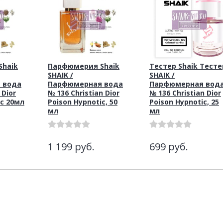
haik
Парфюмерия Shaik
Тестер Shaik Тесте
SHAIK /
SHAIK /
 вода
Парфюмерная вода
Парфюмерная вод
 Dior
№ 136 Christian Dior
№ 136 Christian Dior
ic 20мл
Poison Hypnotic, 50
Poison Hypnotic, 25
мл
мл
1 199
руб.
699
руб.