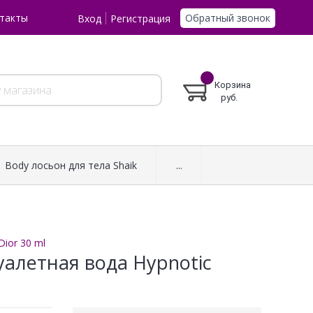
Обратный звонок
такты
Вход
Регистрация
Корзина
руб.
Body лосьон для тела Shaik
...
Dior 30 ml
уалетная вода Hypnotic