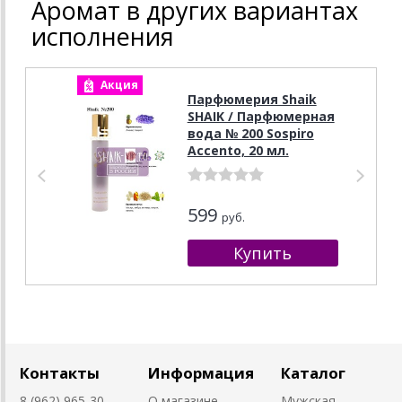
Аромат в других вариантах
исполнения
Акция
А
Парфюмерия Shaik
SHAIK / Парфюмерная
вода № 200 Sospiro
Accento, 20 мл.
599
руб.
Контакты
Информация
Каталог
8 (962) 965-30-
О магазине
Мужская