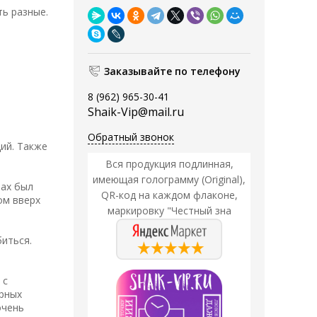
ь разные.
Заказывайте по телефону
8 (962) 965-30-41
Shaik-Vip@mail.ru
Обратный звонок
ий. Также
Вся продукция подлинная,
имеющая голограмму (Original),
пах был
QR-код на каждом флаконе,
ом вверх
маркировку "Честный зна
биться.
 с
ерных
очень