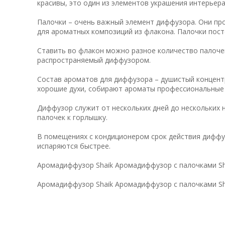
красивы, это один из элементов украшения интерьера
Палочки – очень важный элемент диффузора. Они пр
для ароматных композиций из флакона. Палочки пос
Ставить во флакон можно разное количество палочек
распространяемый диффузором.
Состав ароматов для диффузора – душистый концент
хорошие духи, собирают ароматы профессиональны
Диффузор служит от нескольких дней до нескольких 
палочек к горлышку.
В помещениях с кондиционером срок действия диффу
испаряются быстрее.
Аромадиффузор Shaik Аромадиффузор с палочками Sh
Аромадиффузор Shaik Аромадиффузор с палочками Sh