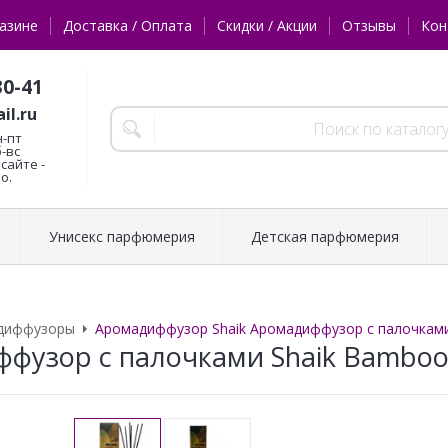
азине
Доставка / Оплата
Скидки / Акции
Отзывы
Кон
30-41
il.ru
н-пт
б-вс
сайте -
о.
Унисекс парфюмерия
Детская парфюмерия
диффузоры
Аромадиффузор Shaik Аромадиффузор с палочками
фузор с палочками Shaik Bamboo