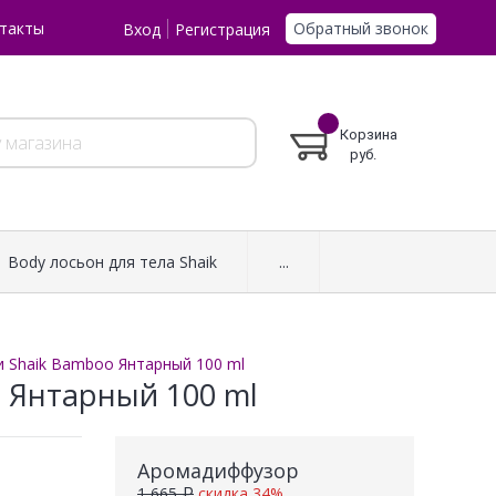
Обратный звонок
такты
Вход
Регистрация
Корзина
руб.
Body лосьон для тела Shaik
...
 Shaik Bamboo Янтарный 100 ml
 Янтарный 100 ml
Аромадиффузор
1 665 ₽
скидка 34%