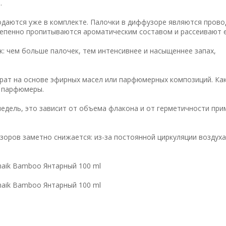
.
одаются уже в комплекте. Палочки в диффузоре являются пров
тепенно пропитываются ароматическим составом и рассеивают е
: чем больше палочек, тем интенсивнее и насыщеннее запах,
рат на основе эфирных масел или парфюмерных композиций. Как
е парфюмеры.
недель, это зависит от объема флакона и от герметичности пр
зоров заметно снижается: из-за постоянной циркуляции воздух
aik Bamboo Янтарный 100 ml
aik Bamboo Янтарный 100 ml