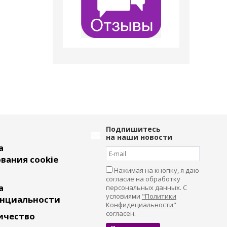
Подпишитесь
на наши новости
а
вания cookie
Нажимая на кнопку, я даю
согласие на обработку
а
персональных данных. С
условиями
"Политики
нциальности
Конфидециальности"
согласен.
ичество