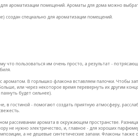
о для ароматизации помещений. Ароматы для дома можно выбрат
ние) создан специально для ароматизации помещений.
у что пользоваться им очень просто, а результат - потрясающ
биля.
с ароматом. В горлышко флакона вставляем палочки. Чтобы за
ольше, или через некоторое время перевернуть их другим конц
 пахнуть будет сильнее).
не, в гостиной - помогают создать приятную атмосферу, рассла
свежесть.
ном рассеивании аромата в окружающем пространстве. Разница
ору не нужно электричество, и, главное - для хороших парфюм
мпозиции, а не дешевые синтетические запахи. Флаконы также 