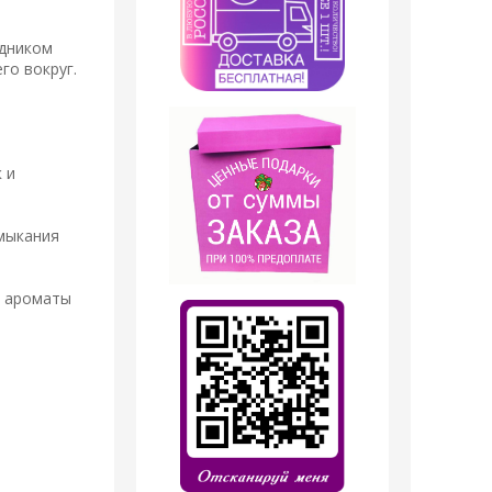
одником
го вокруг.
 и
имыкания
а ароматы